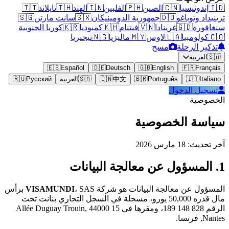
🇹🇹
تايلاند
🇹🇭
الهند
🇮🇳
الفلبين
🇵🇭
الصين
🇨🇳
إندون
🇸🇬
سانت مارتن
🇸🇽
جمهورية الدومينيكان
🇩🇴
ترينيدا
كوريا الجنوبية
🇰🇷
كمبوديا
🇰🇭
فيتنام
🇻🇳
غرينادا
🇬🇩
س
نيجيريا
🇳🇬
ماليزيا
🇲🇾
لاوس
🇱🇦
كولو
مسح
تذكير 
الع
🇪🇸
Español
🇩🇪
Deutsch
🇬🇧
English
🇫🇷
🇷🇺
Русский
العربية
🇸🇦
🇨🇳
中文
🇧🇷
Português
🇮
تسجيل ا
ا
سياسة الخ
آخر تحد
، SAS برأس
VISAMUNDI
المسؤول عن معالجة البيانات 
مال قدره 50,000 يورو، مسجلة في السجل التجاري بنانت تحت
الرقم 828 148 189، ومقرها في 15 Allée Duguay Trouin, 44000