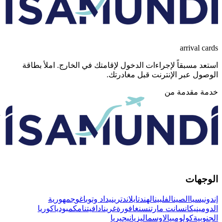
arr
بقاً لإجراءات الدخول لإقامتك في الخارج. املأ بطاقة
بر الإنترنت قبل مغادرتك.
دمة من
ت
الصين
الفلبين
الهند
تايلاند
ترينيداد وتوباغو
جمهورية
ان
سانت مارتن
سنغافورة
غرينادا
فيتنام
كمبوديا
كوريا
ولومبيا
لاوس
ماليزيا
نيجيريا