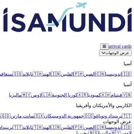
arrival
cards
عرض الوجهات
آسيا
🇮🇩
إندونيسيا
🇨🇳
الصين
🇵🇭
الفلبين
🇮🇳
الهند
🇹🇭
تايلاند
🇸🇬
سنغافو
آسيا
🇻🇳
فيتنام
🇰🇭
كمبوديا
🇰🇷
كوريا الجنوبية
🇱🇦
لاوس
🇲🇾
ماليزيا
الكاريبي والأمريكتان وأفريقيا
🇹🇹
ترينيداد وتوباغو
🇩🇴
جمهورية الدومينيكان
🇸🇽
سانت مارتن
🇬🇩
غ
عرض الوجهات
🇮🇩
إندونيسيا
🇨🇳
الصين
🇵🇭
الفلبين
🇮🇳
الهند
🇹🇭
تايلاند
🇹🇹
ترينيداد
لاوس
🇲🇾
ماليزيا
🇳🇬
نيجيريا