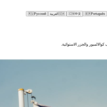
Português
🇧🇷
中文
🇨🇳
🇸🇦
العربية
Русский
🇷🇺