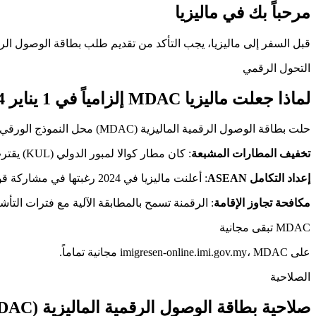
مرحباً بك في ماليزيا
قبل السفر إلى ماليزيا، يجب التأكد من تقديم طلب بطاقة الوصول الرقمية (MDAC). جميع المسافرين بغض النظر عن وسيلة النقل يحتاجون ه
التحول الرقمي
لماذا جعلت ماليزيا MDAC إلزامياً في 1 يناير 2024
حلت بطاقة الوصول الرقمية الماليزية (MDAC) محل النموذج الورقي التقليدي منذ اليوم الأول من 2024.
تخفيف المطارات المشبعة
: كان مطار كوالا لمبور الدولي (KUL) يقترب من 30 مليون مسافر سنوياً.
إعداد التكامل ASEAN
: أعلنت ماليزيا في 2024 رغبتها في مشاركة قواعد بيانات الهجرة مع سنغافورة وتايلاند.
مكافحة تجاوز الإقامة
: الرقمنة تسمح بالمطابقة الآلية مع فترات التأش
MDAC تبقى مجانية
على imigresen-online.imi.gov.my، MDAC مجانية تماماً.
الصلاحية
صلاحية بطاقة الوصول الرقمية الماليزية (MDAC)