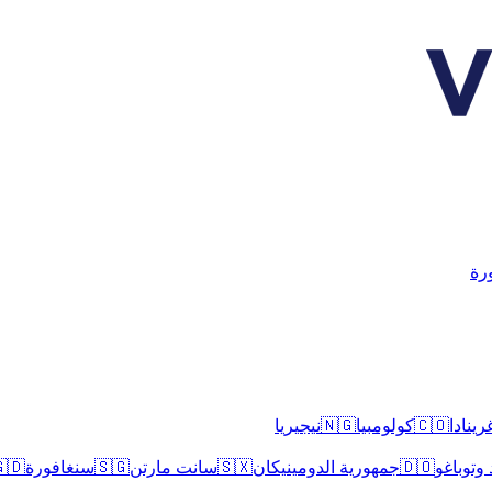
سن
نيجيريا
🇳🇬
كولومبيا
🇨🇴
غريناد
🇩
سنغافورة
🇸🇬
سانت مارتن
🇸🇽
جمهورية الدومينيكان
🇩🇴
ترينيداد