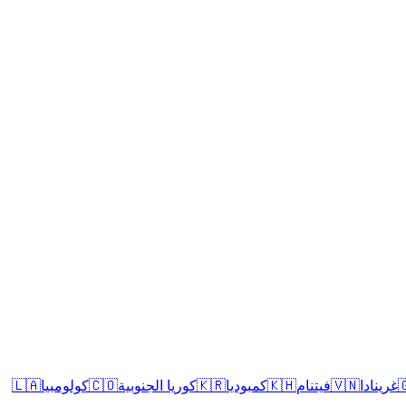
🇱🇦
كولومبيا
🇨🇴
كوريا الجنوبية
🇰🇷
كمبوديا
🇰🇭
فيتنام
🇻🇳
غرينادا
