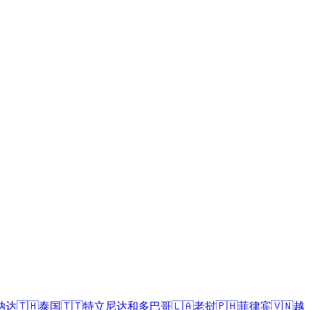
纳达
🇹🇭
泰国
🇹🇹
特立尼达和多巴哥
🇱🇦
老挝
🇵🇭
菲律宾
🇻🇳
越