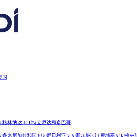
泰国

格林纳达
🇹🇹
特立尼达和多巴哥

多米尼加共和国
🇳🇬
尼日利亚
🇸🇬
新加坡
🇰🇭
柬埔寨
🇬🇩
格林