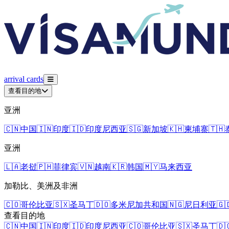
arrival
cards
查看目的地
亚洲
🇨🇳
中国
🇮🇳
印度
🇮🇩
印度尼西亚
🇸🇬
新加坡
🇰🇭
柬埔寨
🇹🇭
亚洲
🇱🇦
老挝
🇵🇭
菲律宾
🇻🇳
越南
🇰🇷
韩国
🇲🇾
马来西亚
加勒比、美洲及非洲
🇨🇴
哥伦比亚
🇸🇽
圣马丁
🇩🇴
多米尼加共和国
🇳🇬
尼日利亚
🇬
查看目的地
🇨🇳
中国
🇮🇳
印度
🇮🇩
印度尼西亚
🇨🇴
哥伦比亚
🇸🇽
圣马丁
🇩