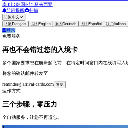
南
🇰🇷
韩国
🇲🇾
马来西亚
航班提醒
扫描
🇨🇳
中文
🇫🇷
Français
🇬🇧
English
🇩🇪
Deutsch
🇪🇸
Español
🇮🇹
Italiano
登录
免费服务
再也不会错过您的入境卡
多个国家要求您在航班起飞前，在特定时间窗口内在线填写入
将您的确认邮件转发至
reminder@arrival-cards.com
复制
运作方式
三个步骤，零压力
全自动服务，让您不再遗忘。
1