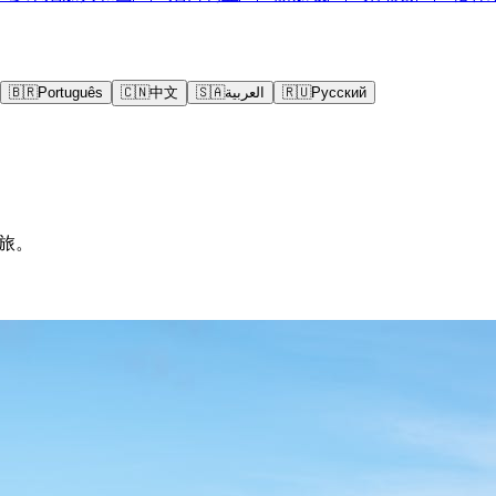
🇧🇷
Português
🇨🇳
中文
🇸🇦
العربية
🇷🇺
Русский
旅。