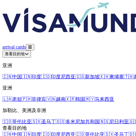
arrival
cards
查看目的地
亚洲
🇨🇳
中国
🇮🇳
印度
🇮🇩
印度尼西亚
🇸🇬
新加坡
🇰🇭
柬埔寨
🇹🇭
亚洲
🇱🇦
老挝
🇵🇭
菲律宾
🇻🇳
越南
🇰🇷
韩国
🇲🇾
马来西亚
加勒比、美洲及非洲
🇨🇴
哥伦比亚
🇸🇽
圣马丁
🇩🇴
多米尼加共和国
🇳🇬
尼日利亚
🇬
查看目的地
🇨🇳
中国
🇮🇳
印度
🇮🇩
印度尼西亚
🇨🇴
哥伦比亚
🇸🇽
圣马丁
🇩