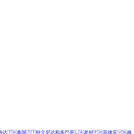
纳达
🇹🇭
泰国
🇹🇹
特立尼达和多巴哥
🇱🇦
老挝
🇵🇭
菲律宾
🇻🇳
越