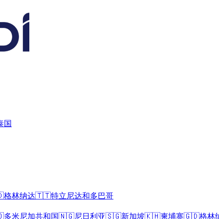
泰国

格林纳达
🇹🇹
特立尼达和多巴哥

多米尼加共和国
🇳🇬
尼日利亚
🇸🇬
新加坡
🇰🇭
柬埔寨
🇬🇩
格林