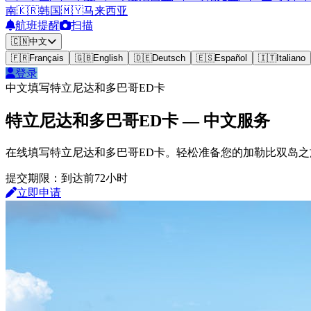
南
🇰🇷
韩国
🇲🇾
马来西亚
航班提醒
扫描
🇨🇳
中文
🇫🇷
Français
🇬🇧
English
🇩🇪
Deutsch
🇪🇸
Español
🇮🇹
Italiano
登录
中文填写特立尼达和多巴哥ED卡
特立尼达和多巴哥ED卡 — 中文服务
在线填写特立尼达和多巴哥ED卡。轻松准备您的加勒比双岛之
提交期限：到达前72小时
立即申请