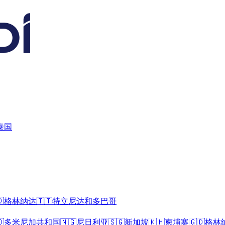
泰国

格林纳达
🇹🇹
特立尼达和多巴哥

多米尼加共和国
🇳🇬
尼日利亚
🇸🇬
新加坡
🇰🇭
柬埔寨
🇬🇩
格林