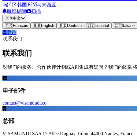
南
🇰🇷
韩国
🇲🇾
马来西亚
航班提醒
扫描
🇨🇳
中文
🇫🇷
Français
🇬🇧
English
🇩🇪
Deutsch
🇪🇸
Español
🇮🇹
Italiano
登录
联系我们
联系我们
对我们的服务、合作伙伴计划或API集成有疑问？我们的团队将
电子邮件
contact@visamundi.co
总部
VISAMUNDI SAS 15 Allée Duguay Trouin 44000 Nantes, France