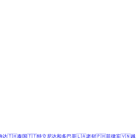
纳达
🇹🇭
泰国
🇹🇹
特立尼达和多巴哥
🇱🇦
老挝
🇵🇭
菲律宾
🇻🇳
越