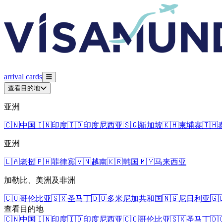
arrival
cards
查看目的地
亚洲
🇨🇳
中国
🇮🇳
印度
🇮🇩
印度尼西亚
🇸🇬
新加坡
🇰🇭
柬埔寨
🇹🇭
亚洲
🇱🇦
老挝
🇵🇭
菲律宾
🇻🇳
越南
🇰🇷
韩国
🇲🇾
马来西亚
加勒比、美洲及非洲
🇨🇴
哥伦比亚
🇸🇽
圣马丁
🇩🇴
多米尼加共和国
🇳🇬
尼日利亚
🇬
查看目的地
🇨🇳
中国
🇮🇳
印度
🇮🇩
印度尼西亚
🇨🇴
哥伦比亚
🇸🇽
圣马丁
🇩