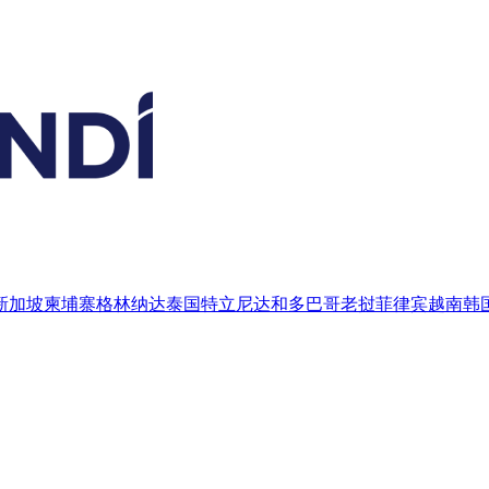
新加坡
柬埔寨
格林纳达
泰国
特立尼达和多巴哥
老挝
菲律宾
越南
韩