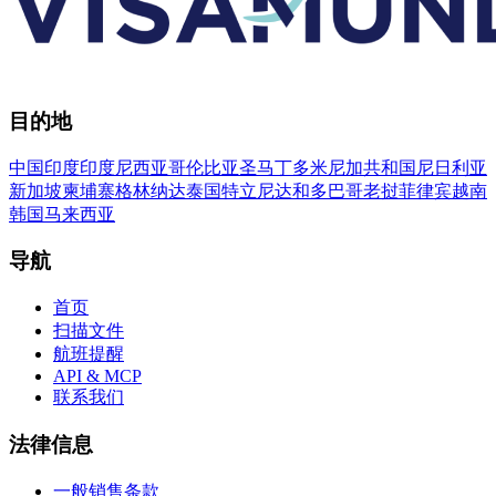
目的地
中国
印度
印度尼西亚
哥伦比亚
圣马丁
多米尼加共和国
尼日利亚
新加坡
柬埔寨
格林纳达
泰国
特立尼达和多巴哥
老挝
菲律宾
越南
韩国
马来西亚
导航
首页
扫描文件
航班提醒
API & MCP
联系我们
法律信息
一般销售条款