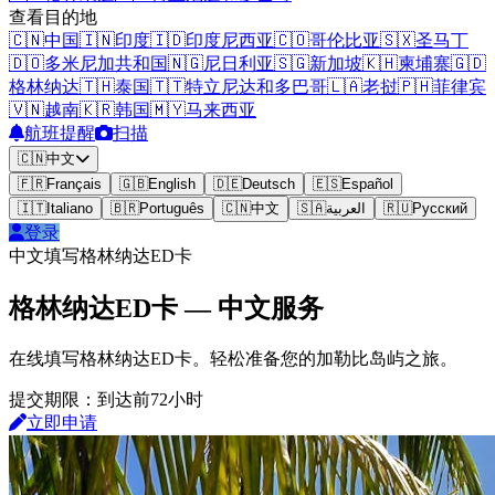
查看目的地
🇨🇳
中国
🇮🇳
印度
🇮🇩
印度尼西亚
🇨🇴
哥伦比亚
🇸🇽
圣马丁
🇩🇴
多米尼加共和国
🇳🇬
尼日利亚
🇸🇬
新加坡
🇰🇭
柬埔寨
🇬🇩
格林纳达
🇹🇭
泰国
🇹🇹
特立尼达和多巴哥
🇱🇦
老挝
🇵🇭
菲律宾
🇻🇳
越南
🇰🇷
韩国
🇲🇾
马来西亚
航班提醒
扫描
🇨🇳
中文
🇫🇷
Français
🇬🇧
English
🇩🇪
Deutsch
🇪🇸
Español
🇮🇹
Italiano
🇧🇷
Português
🇨🇳
中文
🇸🇦
العربية
🇷🇺
Русский
登录
中文填写格林纳达ED卡
格林纳达ED卡 — 中文服务
在线填写格林纳达ED卡。轻松准备您的加勒比岛屿之旅。
提交期限：到达前72小时
立即申请