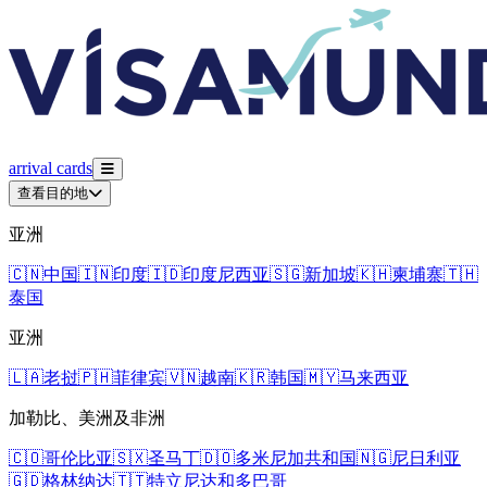
arrival
cards
查看目的地
亚洲
🇨🇳
中国
🇮🇳
印度
🇮🇩
印度尼西亚
🇸🇬
新加坡
🇰🇭
柬埔寨
🇹🇭
泰国
亚洲
🇱🇦
老挝
🇵🇭
菲律宾
🇻🇳
越南
🇰🇷
韩国
🇲🇾
马来西亚
加勒比、美洲及非洲
🇨🇴
哥伦比亚
🇸🇽
圣马丁
🇩🇴
多米尼加共和国
🇳🇬
尼日利亚
🇬🇩
格林纳达
🇹🇹
特立尼达和多巴哥