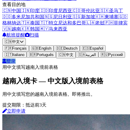
查看目的地
🇨🇳
中国
🇮🇳
印度
🇮🇩
印度尼西亚
🇨🇴
哥伦比亚
🇸🇽
圣马丁
🇩🇴
多米尼加共和国
🇳🇬
尼日利亚
🇸🇬
新加坡
🇰🇭
柬埔寨
🇬🇩
格林纳达
🇹🇭
泰国
🇹🇹
特立尼达和多巴哥
🇱🇦
老挝
🇵🇭
菲律宾
🇻🇳
越南
🇰🇷
韩国
🇲🇾
马来西亚
航班提醒
扫描
🇨🇳
中文
🇫🇷
Français
🇬🇧
English
🇩🇪
Deutsch
🇪🇸
Español
🇮🇹
Italiano
🇧🇷
Português
🇨🇳
中文
🇸🇦
العربية
🇷🇺
Русский
登录
用中文填写越南入境前表格
越南入境卡 — 中文版入境前表格
用中文填写您的越南入境前表格。即将推出。
提交期限：抵达前3天
立即申请