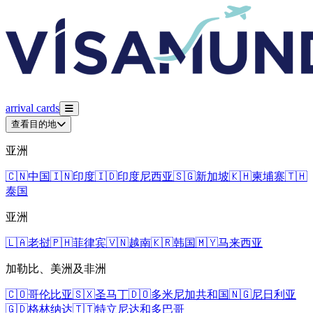
arrival
cards
查看目的地
亚洲
🇨🇳
中国
🇮🇳
印度
🇮🇩
印度尼西亚
🇸🇬
新加坡
🇰🇭
柬埔寨
🇹🇭
泰国
亚洲
🇱🇦
老挝
🇵🇭
菲律宾
🇻🇳
越南
🇰🇷
韩国
🇲🇾
马来西亚
加勒比、美洲及非洲
🇨🇴
哥伦比亚
🇸🇽
圣马丁
🇩🇴
多米尼加共和国
🇳🇬
尼日利亚
🇬🇩
格林纳达
🇹🇹
特立尼达和多巴哥