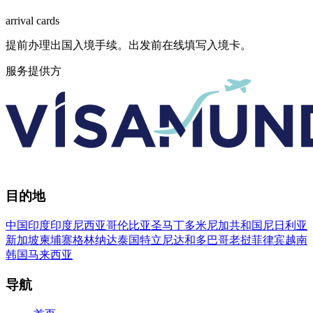
arrival
cards
提前办理出国入境手续。出发前在线填写入境卡。
服务提供方
目的地
中国
印度
印度尼西亚
哥伦比亚
圣马丁
多米尼加共和国
尼日利亚
新加坡
柬埔寨
格林纳达
泰国
特立尼达和多巴哥
老挝
菲律宾
越南
韩国
马来西亚
导航