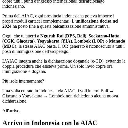
copre tutti i punti d'ingresso internazionali dell'arcipelago
indonesiano.
Prima dell'AIAC, ogni provincia indonesiana poteva imporre i
propri moduli cartacei complementari. L'
unificazione decisa nel
2024
ha posto fine a questa balcanizzazione amministrativa.
Oggi, che tu atterri a
Ngurah Rai (DPS, Bali)
,
Soekarno-Hatta
(CGK, Giacarta)
,
Yogyakarta (YIA)
,
Lombok (LOP)
o
Manado
(MDC)
, la stessa AIAC basta. Il QR generato è riconosciuto a tutti i
posti di immigrazione dell'arcipelago.
L'AIAC integra anche la dichiarazione doganale (e-CD), evitando la
doppia procedura che esisteva prima. Un solo invio copre ora
immigrazione + dogana.
Più isole internamente?
Una volta entrato in Indonesia via AIAC, i voli interni Bali →
Giacarta o Yogyakarta → Lombok non richiedono alcuna nuova
dichiarazione.
All'arrivo
Arrivo in Indonesia con la AIAC