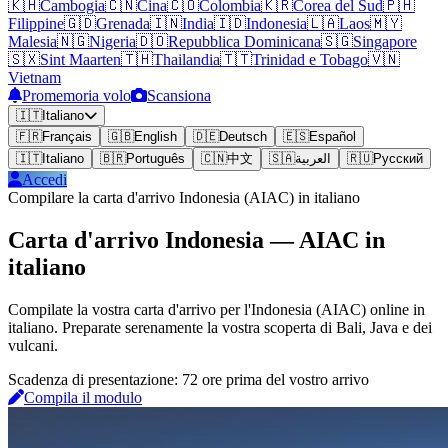
🇰🇭
Cambogia
🇨🇳
Cina
🇨🇴
Colombia
🇰🇷
Corea del Sud
🇵🇭
Filippine
🇬🇩
Grenada
🇮🇳
India
🇮🇩
Indonesia
🇱🇦
Laos
🇲🇾
Malesia
🇳🇬
Nigeria
🇩🇴
Repubblica Dominicana
🇸🇬
Singapore
🇸🇽
Sint Maarten
🇹🇭
Thailandia
🇹🇹
Trinidad e Tobago
🇻🇳
Vietnam
Promemoria volo
Scansiona
🇮🇹
Italiano
🇫🇷
Français
🇬🇧
English
🇩🇪
Deutsch
🇪🇸
Español
🇮🇹
Italiano
🇧🇷
Português
🇨🇳
中文
🇸🇦
العربية
🇷🇺
Русский
Accedi
Compilare la carta d'arrivo Indonesia (AIAC) in italiano
Carta d'arrivo Indonesia — AIAC in
italiano
Compilate la vostra carta d'arrivo per l'Indonesia (AIAC) online in
italiano. Preparate serenamente la vostra scoperta di Bali, Java e dei
vulcani.
Scadenza di presentazione: 72 ore prima del vostro arrivo
Compila il modulo