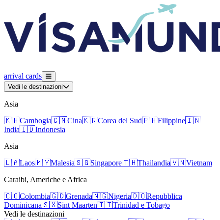
arrival
cards
Vedi le destinazioni
Asia
🇰🇭
Cambogia
🇨🇳
Cina
🇰🇷
Corea del Sud
🇵🇭
Filippine
🇮🇳
India
🇮🇩
Indonesia
Asia
🇱🇦
Laos
🇲🇾
Malesia
🇸🇬
Singapore
🇹🇭
Thailandia
🇻🇳
Vietnam
Caraibi, Americhe e Africa
🇨🇴
Colombia
🇬🇩
Grenada
🇳🇬
Nigeria
🇩🇴
Repubblica
Dominicana
🇸🇽
Sint Maarten
🇹🇹
Trinidad e Tobago
Vedi le destinazioni