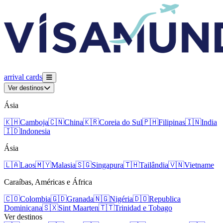
arrival
cards
Ver destinos
Ásia
🇰🇭
Camboja
🇨🇳
China
🇰🇷
Coreia do Sul
🇵🇭
Filipinas
🇮🇳
India
🇮🇩
Indonesia
Ásia
🇱🇦
Laos
🇲🇾
Malasia
🇸🇬
Singapura
🇹🇭
Tailândia
🇻🇳
Vietname
Caraíbas, Américas e África
🇨🇴
Colombia
🇬🇩
Granada
🇳🇬
Nigéria
🇩🇴
Republica
Dominicana
🇸🇽
Sint Maarten
🇹🇹
Trinidad e Tobago
Ver destinos