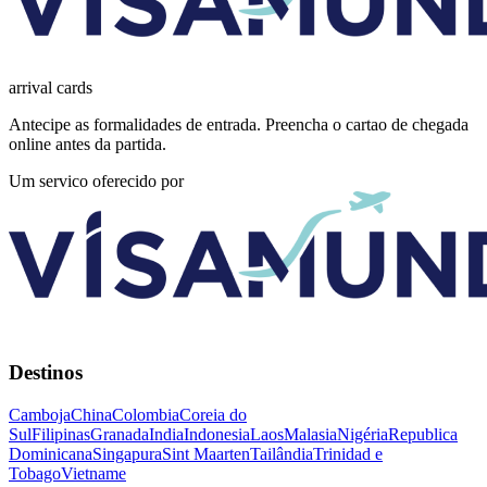
arrival
cards
Antecipe as formalidades de entrada. Preencha o cartao de chegada
online antes da partida.
Um servico oferecido por
Destinos
Camboja
China
Colombia
Coreia do
Sul
Filipinas
Granada
India
Indonesia
Laos
Malasia
Nigéria
Republica
Dominicana
Singapura
Sint Maarten
Tailândia
Trinidad e
Tobago
Vietname