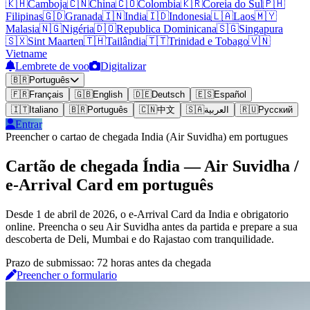
🇰🇭
Camboja
🇨🇳
China
🇨🇴
Colombia
🇰🇷
Coreia do Sul
🇵🇭
Filipinas
🇬🇩
Granada
🇮🇳
India
🇮🇩
Indonesia
🇱🇦
Laos
🇲🇾
Malasia
🇳🇬
Nigéria
🇩🇴
Republica Dominicana
🇸🇬
Singapura
🇸🇽
Sint Maarten
🇹🇭
Tailândia
🇹🇹
Trinidad e Tobago
🇻🇳
Vietname
Lembrete de voo
Digitalizar
🇧🇷
Português
🇫🇷
Français
🇬🇧
English
🇩🇪
Deutsch
🇪🇸
Español
🇮🇹
Italiano
🇧🇷
Português
🇨🇳
中文
🇸🇦
العربية
🇷🇺
Русский
Entrar
Preencher o cartao de chegada India (Air Suvidha) em portugues
Cartão de chegada Índia — Air Suvidha /
e-Arrival Card em português
Desde 1 de abril de 2026, o e-Arrival Card da India e obrigatorio
online. Preencha o seu Air Suvidha antes da partida e prepare a sua
descoberta de Deli, Mumbai e do Rajastao com tranquilidade.
Prazo de submissao: 72 horas antes da chegada
Preencher o formulario