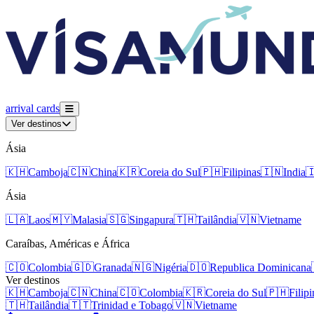
arrival
cards
Ver destinos
Ásia
🇰🇭
Camboja
🇨🇳
China
🇰🇷
Coreia do Sul
🇵🇭
Filipinas
🇮🇳
India

Ásia
🇱🇦
Laos
🇲🇾
Malasia
🇸🇬
Singapura
🇹🇭
Tailândia
🇻🇳
Vietname
Caraíbas, Américas e África
🇨🇴
Colombia
🇬🇩
Granada
🇳🇬
Nigéria
🇩🇴
Republica Dominicana
Ver destinos
🇰🇭
Camboja
🇨🇳
China
🇨🇴
Colombia
🇰🇷
Coreia do Sul
🇵🇭
Filipi
🇹🇭
Tailândia
🇹🇹
Trinidad e Tobago
🇻🇳
Vietname