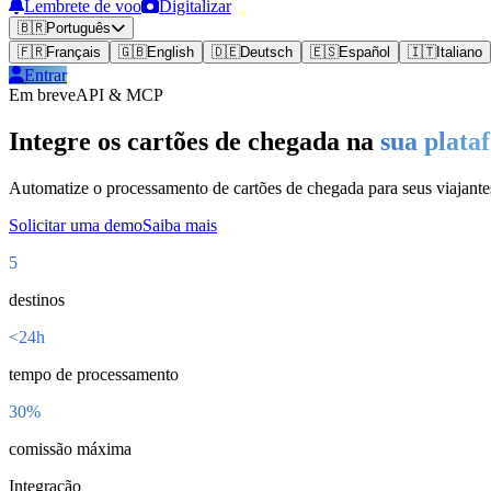
Lembrete de voo
Digitalizar
🇧🇷
Português
🇫🇷
Français
🇬🇧
English
🇩🇪
Deutsch
🇪🇸
Español
🇮🇹
Italiano
Entrar
Em breve
API & MCP
Integre os cartões de chegada na
sua plata
Automatize o processamento de cartões de chegada para seus viajante
Solicitar uma demo
Saiba mais
5
destinos
<24h
tempo de processamento
30%
comissão máxima
Integração