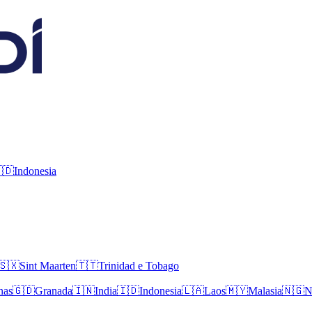
🇩
Indonesia
🇸🇽
Sint Maarten
🇹🇹
Trinidad e Tobago
nas
🇬🇩
Granada
🇮🇳
India
🇮🇩
Indonesia
🇱🇦
Laos
🇲🇾
Malasia
🇳🇬
N