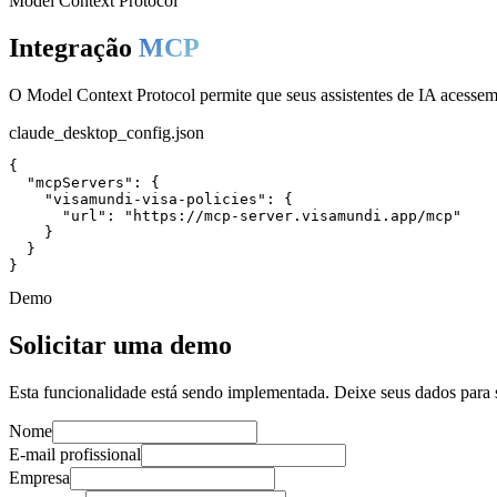
Model Context Protocol
Integração
MCP
O Model Context Protocol permite que seus assistentes de IA acessem 
claude_desktop_config.json
{

  "mcpServers": {

    "visamundi-visa-policies": {

      "url": "https://mcp-server.visamundi.app/mcp"

    }

  }

}
Demo
Solicitar uma demo
Esta funcionalidade está sendo implementada. Deixe seus dados para s
Nome
E-mail profissional
Empresa