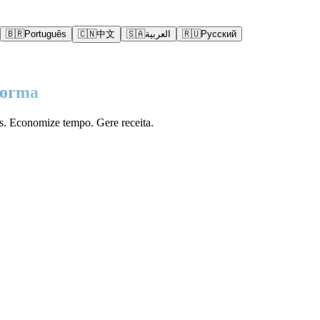
🇧🇷
Português
🇨🇳
中文
🇸🇦
العربية
🇷🇺
Русский
forma
s. Economize tempo. Gere receita.