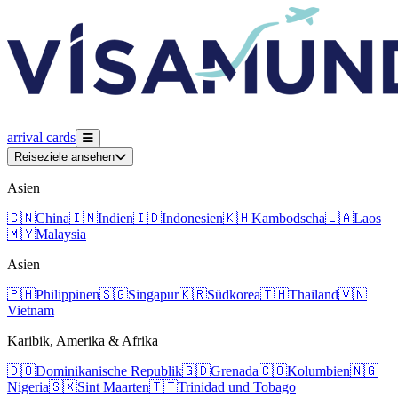
arrival
cards
Reiseziele ansehen
Asien
🇨🇳
China
🇮🇳
Indien
🇮🇩
Indonesien
🇰🇭
Kambodscha
🇱🇦
Laos
🇲🇾
Malaysia
Asien
🇵🇭
Philippinen
🇸🇬
Singapur
🇰🇷
Südkorea
🇹🇭
Thailand
🇻🇳
Vietnam
Karibik, Amerika & Afrika
🇩🇴
Dominikanische Republik
🇬🇩
Grenada
🇨🇴
Kolumbien
🇳🇬
Nigeria
🇸🇽
Sint Maarten
🇹🇹
Trinidad und Tobago