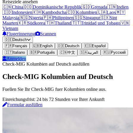
Reiseziele ansehen
🇨🇳
China
🇩🇴
Dominikanische Republik
🇬🇩
Grenada
🇮🇳
Indien
🇮🇩
Indonesien
🇰🇭
Kambodscha
🇨🇴
Kolumbien
🇱🇦
Laos
🇲🇾
Malaysia
🇳🇬
Nigeria
🇵🇭
Philippinen
🇸🇬
Singapur
🇸🇽
Sint
Maarten
🇰🇷
Südkorea
🇹🇭
Thailand
🇹🇹
Trinidad und Tobago
🇻🇳
Vietnam
Flugerinnerung
Scannen
🇩🇪
Deutsch
🇫🇷
Français
🇬🇧
English
🇩🇪
Deutsch
🇪🇸
Español
🇮🇹
Italiano
🇧🇷
Português
🇨🇳
中文
🇸🇦
العربية
🇷🇺
Русский
Anmelden
Check-MIG Kolumbien auf Deutsch ausfüllen
Check-MIG Kolumbien auf Deutsch
Fuellen Sie Ihr Check-MIG fuer Kolumbien online aus.
Einreichungsfrist: 24 bis 72 Stunden vor Ihrer Ankunft
Formular ausfüllen