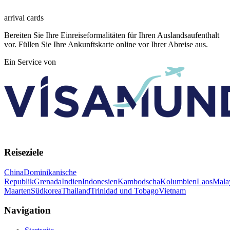
arrival
cards
Bereiten Sie Ihre Einreiseformalitäten für Ihren Auslandsaufenthalt
vor. Füllen Sie Ihre Ankunftskarte online vor Ihrer Abreise aus.
Ein Service von
Reiseziele
China
Dominikanische
Republik
Grenada
Indien
Indonesien
Kambodscha
Kolumbien
Laos
Mala
Maarten
Südkorea
Thailand
Trinidad und Tobago
Vietnam
Navigation