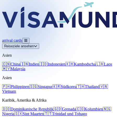
arrival
cards
Reiseziele ansehen
Asien
🇨🇳
China
🇮🇳
Indien
🇮🇩
Indonesien
🇰🇭
Kambodscha
🇱🇦
Laos
🇲🇾
Malaysia
Asien
🇵🇭
Philippinen
🇸🇬
Singapur
🇰🇷
Südkorea
🇹🇭
Thailand
🇻🇳
Vietnam
Karibik, Amerika & Afrika
🇩🇴
Dominikanische Republik
🇬🇩
Grenada
🇨🇴
Kolumbien
🇳🇬
Nigeria
🇸🇽
Sint Maarten
🇹🇹
Trinidad und Tobago