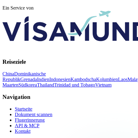
Ein Service von
Reiseziele
China
Dominikanische
Republik
Grenada
Indien
Indonesien
Kambodscha
Kolumbien
Laos
Mala
Maarten
Südkorea
Thailand
Trinidad und Tobago
Vietnam
Navigation
Startseite
Dokument scannen
Flugerinnerung
API & MCP
Kontakt