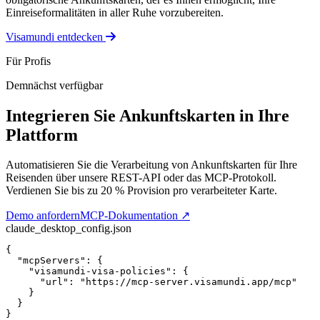
Einreiseformalitäten in aller Ruhe vorzubereiten.
Visamundi entdecken
Für Profis
Demnächst verfügbar
Integrieren Sie Ankunftskarten in Ihre
Plattform
Automatisieren Sie die Verarbeitung von Ankunftskarten für Ihre
Reisenden über unsere REST-API oder das MCP-Protokoll.
Verdienen Sie bis zu 20 % Provision pro verarbeiteter Karte.
Demo anfordern
MCP-Dokumentation
↗
claude_desktop_config.json
{
"mcpServers"
: 
{
"visamundi-visa-policies"
: 
{
"url"
: 
"https://mcp-server.visamundi.app/mcp"
}
}
}