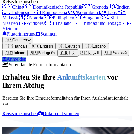
Reiseziele ansehen
🇨🇳
China
🇩🇴
Dominikanische Republik
🇬🇩
Grenada
🇮🇳
Indien
🇮🇩
Indonesien
🇰🇭
Kambodscha
🇨🇴
Kolumbien
🇱🇦
Laos
🇲🇾
Malaysia
🇳🇬
Nigeria
🇵🇭
Philippinen
🇸🇬
Singapur
🇸🇽
Sint
Maarten
🇰🇷
Südkorea
🇹🇭
Thailand
🇹🇹
Trinidad und Tobago
🇻🇳
Vietnam
Flugerinnerung
Scannen
🇩🇪
Deutsch
🇫🇷
Français
🇬🇧
English
🇩🇪
Deutsch
🇪🇸
Español
🇮🇹
Italiano
🇧🇷
Português
🇨🇳
中文
🇸🇦
العربية
🇷🇺
Русский
Anmelden
Vereinfachte Einreiseformalitäten
Erhalten Sie Ihre
Ankunftskarten
vor
Ihrem Abflug
Bereiten Sie Ihre Einreiseformalitäten für Ihren Auslandsaufenthalt
vor
Reiseziele ansehen
Dokument scannen