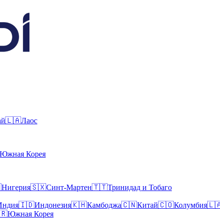
ай
🇱🇦
Лаос
Южная Корея

Нигерия
🇸🇽
Синт-Мартен
🇹🇹
Тринидад и Тобаго
Индия
🇮🇩
Индонезия
🇰🇭
Камбоджа
🇨🇳
Китай
🇨🇴
Колумбия
🇱
🇷
Южная Корея