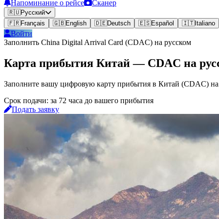
Напоминание о рейсе
Сканер
🇷🇺
Русский
🇫🇷
Français
🇬🇧
English
🇩🇪
Deutsch
🇪🇸
Español
🇮🇹
Italiano
Войти
Заполнить China Digital Arrival Card (CDAC) на русском
Карта прибытия Китай — CDAC на рус
Заполните вашу цифровую карту прибытия в Китай (CDAC) на
Срок подачи: за 72 часа до вашего прибытия
Подать заявку