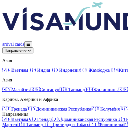
arrival
cards
Направления
Азия
🇻🇳
Вьетнам
🇮🇳
Индия
🇮🇩
Индонезия
🇰🇭
Камбоджа
🇨🇳
Кит
Азия
🇲🇾
Малайзия
🇸🇬
Сингапур
🇹🇭
Таиланд
🇵🇭
Филиппины
🇰🇷
Карибы, Америки и Африка
🇬🇩
Гренада
🇩🇴
Доминиканская Республика
🇨🇴
Колумбия
🇳
Направления
🇻🇳
Вьетнам
🇬🇩
Гренада
🇩🇴
Доминиканская Республика
🇮🇳
Мартен
🇹🇭
Таиланд
🇹🇹
Тринидад и Тобаго
🇵🇭
Филиппины
🇰