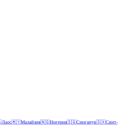

Лаос
🇲🇾
Малайзия
🇳🇬
Нигерия
🇸🇬
Сингапур
🇸🇽
Синт-