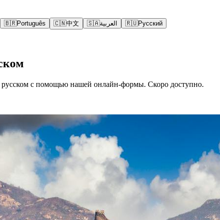
🇧🇷
Português
🇨🇳
中文
🇸🇦
العربية
🇷🇺
Русский
ском
 русском с помощью нашей онлайн-формы. Скоро доступно.