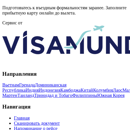
Подготовьтесь к въездным формальностям заранее. Заполните
прибытную карту онлайн до вылета.
Сервис от
Направления
Вьетнам
Гренада
Доминиканская
Республика
Индия
Индонезия
Камбоджа
Китай
Колумбия
Лаос
Мал
Мартен
Таиланд
Тринидад и Тобаго
Филиппины
Южная Корея
Навигация
Главная
Сканировать документ
Напоминание о рейсе