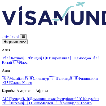
arrival
cards
Направления
Азия
🇻🇳
Вьетнам
🇮🇳
Индия
🇮🇩
Индонезия
🇰🇭
Камбоджа
🇨🇳
Китай
🇱🇦
Лаос
Азия
🇲🇾
Малайзия
🇸🇬
Сингапур
🇹🇭
Таиланд
🇵🇭
Филиппины
🇰🇷
Южная Корея
Карибы, Америки и Африка
🇬🇩
Гренада
🇩🇴
Доминиканская Республика
🇨🇴
Колумбия
🇳🇬
Нигерия
🇸🇽
Синт-Мартен
🇹🇹
Тринидад и Тобаго