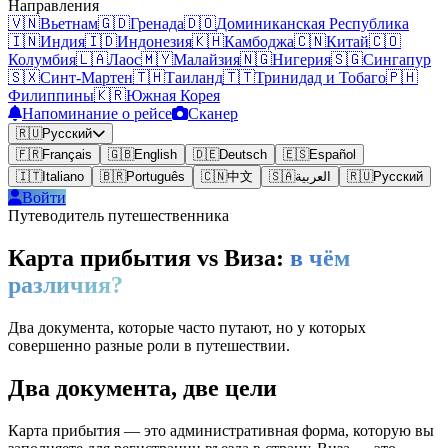
Направления
🇻🇳
Вьетнам
🇬🇩
Гренада
🇩🇴
Доминиканская Республика
🇮🇳
Индия
🇮🇩
Индонезия
🇰🇭
Камбоджа
🇨🇳
Китай
🇨🇴
Колумбия
🇱🇦
Лаос
🇲🇾
Малайзия
🇳🇬
Нигерия
🇸🇬
Сингапур
🇸🇽
Синт-Мартен
🇹🇭
Таиланд
🇹🇹
Тринидад и Тобаго
🇵🇭
Филиппины
🇰🇷
Южная Корея
Напоминание о рейсе
Сканер
🇷🇺
Русский
🇫🇷
Français
🇬🇧
English
🇩🇪
Deutsch
🇪🇸
Español
🇮🇹
Italiano
🇧🇷
Português
🇨🇳
中文
🇸🇦
العربية
🇷🇺
Русский
Войти
Путеводитель путешественника
Карта прибытия vs Виза:
в чём
различия?
Два документа, которые часто путают, но у которых
совершенно разные роли в путешествии.
Два документа, две цели
Карта прибытия — это административная форма, которую вы