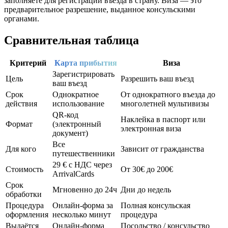
заполняете для регистрации въезда в страну. Виза — это
предварительное разрешение, выданное консульскими
органами.
Сравнительная таблица
Критерий
Карта прибытия
Виза
Зарегистрировать
Цель
Разрешить ваш въезд
ваш въезд
Срок
Однократное
От однократного въезда до
действия
использование
многолетней мультивизы
QR-код
Наклейка в паспорт или
Формат
(электронный
электронная виза
документ)
Все
Для кого
Зависит от гражданства
путешественники
29 € с НДС через
Стоимость
От 30€ до 200€
ArrivalCards
Срок
Мгновенно до 24ч
Дни до недель
обработки
Процедура
Онлайн-форма за
Полная консульская
оформления
несколько минут
процедура
Выдаётся
Онлайн-форма
Посольство / консульство