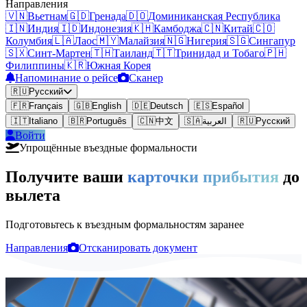
Направления
🇻🇳
Вьетнам
🇬🇩
Гренада
🇩🇴
Доминиканская Республика
🇮🇳
Индия
🇮🇩
Индонезия
🇰🇭
Камбоджа
🇨🇳
Китай
🇨🇴
Колумбия
🇱🇦
Лаос
🇲🇾
Малайзия
🇳🇬
Нигерия
🇸🇬
Сингапур
🇸🇽
Синт-Мартен
🇹🇭
Таиланд
🇹🇹
Тринидад и Тобаго
🇵🇭
Филиппины
🇰🇷
Южная Корея
Напоминание о рейсе
Сканер
🇷🇺
Русский
🇫🇷
Français
🇬🇧
English
🇩🇪
Deutsch
🇪🇸
Español
🇮🇹
Italiano
🇧🇷
Português
🇨🇳
中文
🇸🇦
العربية
🇷🇺
Русский
Войти
Упрощённые въездные формальности
Получите ваши
карточки прибытия
до
вылета
Подготовьтесь к въездным формальностям заранее
Направления
Отсканировать документ