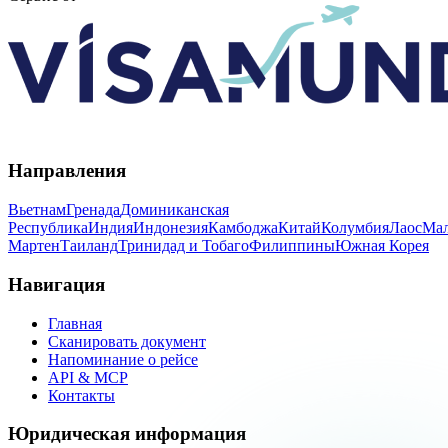
Направления
Вьетнам
Гренада
Доминиканская
Республика
Индия
Индонезия
Камбоджа
Китай
Колумбия
Лаос
Мал
Мартен
Таиланд
Тринидад и Тобаго
Филиппины
Южная Корея
Навигация
Главная
Сканировать документ
Напоминание о рейсе
API & MCP
Контакты
Юридическая информация