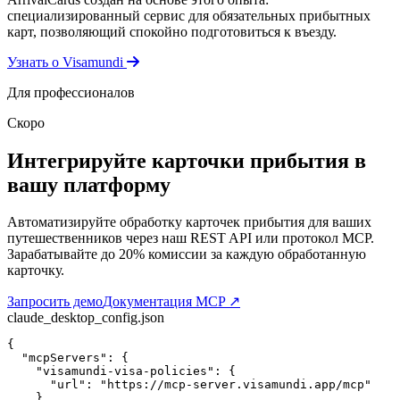
специализированный сервис для обязательных прибытных
карт, позволяющий спокойно подготовиться к въезду.
Узнать о Visamundi
Для профессионалов
Скоро
Интегрируйте карточки прибытия в
вашу платформу
Автоматизируйте обработку карточек прибытия для ваших
путешественников через наш REST API или протокол MCP.
Зарабатывайте до 20% комиссии за каждую обработанную
карточку.
Запросить демо
Документация MCP
↗
claude_desktop_config.json
{
"mcpServers"
: 
{
"visamundi-visa-policies"
: 
{
"url"
: 
"https://mcp-server.visamundi.app/mcp"
}