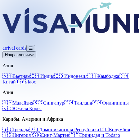
arrival
cards
Направления
Азия
🇻🇳
Вьетнам
🇮🇳
Индия
🇮🇩
Индонезия
🇰🇭
Камбоджа
🇨🇳
Китай
🇱🇦
Лаос
Азия
🇲🇾
Малайзия
🇸🇬
Сингапур
🇹🇭
Таиланд
🇵🇭
Филиппины
🇰🇷
Южная Корея
Карибы, Америки и Африка
🇬🇩
Гренада
🇩🇴
Доминиканская Республика
🇨🇴
Колумбия
🇳🇬
Нигерия
🇸🇽
Синт-Мартен
🇹🇹
Тринидад и Тобаго