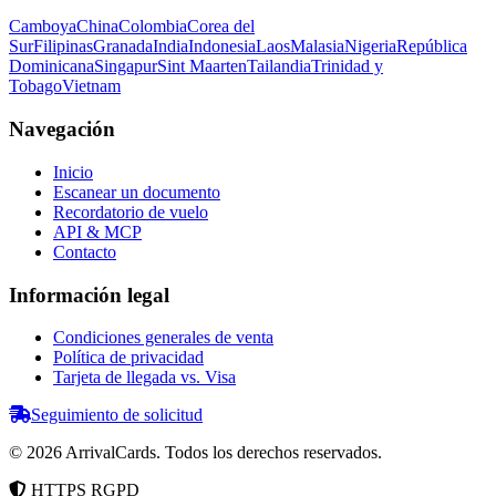
Camboya
China
Colombia
Corea del
Sur
Filipinas
Granada
India
Indonesia
Laos
Malasia
Nigeria
República
Dominicana
Singapur
Sint Maarten
Tailandia
Trinidad y
Tobago
Vietnam
Navegación
Inicio
Escanear un documento
Recordatorio de vuelo
API & MCP
Contacto
Información legal
Condiciones generales de venta
Política de privacidad
Tarjeta de llegada vs. Visa
Seguimiento de solicitud
©
2026
ArrivalCards.
Todos los derechos reservados.
HTTPS
RGPD