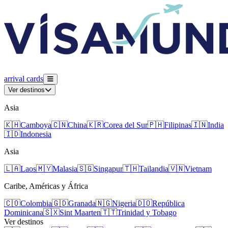
arrival
cards
Ver destinos
Asia
🇰🇭
Camboya
🇨🇳
China
🇰🇷
Corea del Sur
🇵🇭
Filipinas
🇮🇳
India
🇮🇩
Indonesia
Asia
🇱🇦
Laos
🇲🇾
Malasia
🇸🇬
Singapur
🇹🇭
Tailandia
🇻🇳
Vietnam
Caribe, Américas y África
🇨🇴
Colombia
🇬🇩
Granada
🇳🇬
Nigeria
🇩🇴
República
Dominicana
🇸🇽
Sint Maarten
🇹🇹
Trinidad y Tobago
Ver destinos