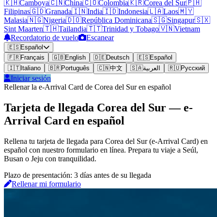
🇰🇭
Camboya
🇨🇳
China
🇨🇴
Colombia
🇰🇷
Corea del Sur
🇵🇭
Filipinas
🇬🇩
Granada
🇮🇳
India
🇮🇩
Indonesia
🇱🇦
Laos
🇲🇾
Malasia
🇳🇬
Nigeria
🇩🇴
República Dominicana
🇸🇬
Singapur
🇸🇽
Sint Maarten
🇹🇭
Tailandia
🇹🇹
Trinidad y Tobago
🇻🇳
Vietnam
Recordatorio de vuelo
Escanear
🇪🇸
Español
🇫🇷
Français
🇬🇧
English
🇩🇪
Deutsch
🇪🇸
Español
🇮🇹
Italiano
🇧🇷
Português
🇨🇳
中文
🇸🇦
العربية
🇷🇺
Русский
Iniciar sesión
Rellenar la e-Arrival Card de Corea del Sur en español
Tarjeta de llegada Corea del Sur — e-
Arrival Card en español
Rellena tu tarjeta de llegada para Corea del Sur (e-Arrival Card) en
español con nuestro formulario en línea. Prepara tu viaje a Seúl,
Busan o Jeju con tranquilidad.
Plazo de presentación: 3 días antes de su llegada
Rellenar mi formulario