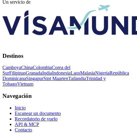
Un servicio de
Destinos
Camboya
China
Colombia
Corea del
Sur
Filipinas
Granada
India
Indonesia
Laos
Malasia
Nigeria
República
Dominicana
Singapur
Sint Maarten
Tailandia
Trinidad y
Tobago
Vietnam
Navegación
Inicio
Escanear un documento
Recordatorio de vuelo
API & MCP
Contacto