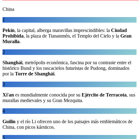
China
1
Pekín
, la capital, alberga maravillas imprescindibles: la
Ciudad
Prohibida
, la plaza de Tiananmén, el Templo del Cielo y la
Gran
Muralla
.
2
Shanghái
, metrópolis económica, fascina por su contraste entre el
histórico Bund y los rascacielos futuristas de Pudong, dominados
por la
Torre de Shanghái
.
3
Xi'an
es mundialmente conocida por su
Ejército de Terracota
, sus
murallas medievales y su Gran Mezquita.
4
Guilin
y el río Li ofrecen uno de los paisajes más emblemáticos de
China, con picos kársticos.
5