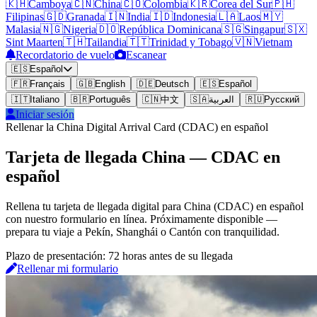
🇰🇭
Camboya
🇨🇳
China
🇨🇴
Colombia
🇰🇷
Corea del Sur
🇵🇭
Filipinas
🇬🇩
Granada
🇮🇳
India
🇮🇩
Indonesia
🇱🇦
Laos
🇲🇾
Malasia
🇳🇬
Nigeria
🇩🇴
República Dominicana
🇸🇬
Singapur
🇸🇽
Sint Maarten
🇹🇭
Tailandia
🇹🇹
Trinidad y Tobago
🇻🇳
Vietnam
Recordatorio de vuelo
Escanear
🇪🇸
Español
🇫🇷
Français
🇬🇧
English
🇩🇪
Deutsch
🇪🇸
Español
🇮🇹
Italiano
🇧🇷
Português
🇨🇳
中文
🇸🇦
العربية
🇷🇺
Русский
Iniciar sesión
Rellenar la China Digital Arrival Card (CDAC) en español
Tarjeta de llegada China — CDAC en
español
Rellena tu tarjeta de llegada digital para China (CDAC) en español
con nuestro formulario en línea. Próximamente disponible —
prepara tu viaje a Pekín, Shanghái o Cantón con tranquilidad.
Plazo de presentación: 72 horas antes de su llegada
Rellenar mi formulario