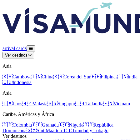
arrival
cards
Ver destinos
Asia
🇰🇭
Camboya
🇨🇳
China
🇰🇷
Corea del Sur
🇵🇭
Filipinas
🇮🇳
India
🇮🇩
Indonesia
Asia
🇱🇦
Laos
🇲🇾
Malasia
🇸🇬
Singapur
🇹🇭
Tailandia
🇻🇳
Vietnam
Caribe, Américas y África
🇨🇴
Colombia
🇬🇩
Granada
🇳🇬
Nigeria
🇩🇴
República
Dominicana
🇸🇽
Sint Maarten
🇹🇹
Trinidad y Tobago
Ver destinos